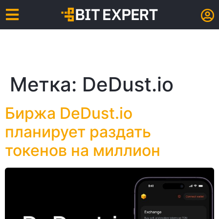
Метка:
DeDust.io
Биржа DeDust.io
планирует раздать
токенов на миллион