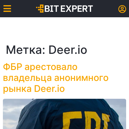
Метка:
Deer.io
ФБР арестовало
владельца анонимного
рынка Deer.io