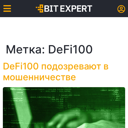
Метка:
DeFi100
DeFi100 подозревают в
мошенничестве