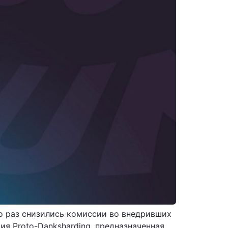
ко раз снизились комиссии во внедривших
ия Proto-Danksharding, предназначенная