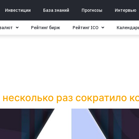
Инвестиции
База знаний
Прогнозы
Интервью
овалют
Рейтинг бирж
Рейтинг ICO
Календар
 несколько раз сократило к