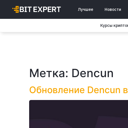
Лучшее
Новости
Курсы крипт
Метка:
Dencun
Обновление Dencun в