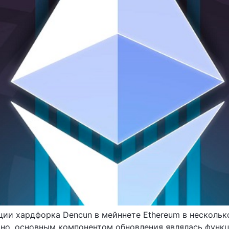
ации хардфорка Dencun в мейннете Ethereum в несколь
стно, основным компонентом обновления являлась функц