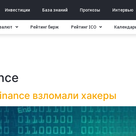
Инвестиции
База знаний
Прогнозы
Интервью
овалют
Рейтинг бирж
Рейтинг ICO
Календар
nce
Finance взломали хакеры