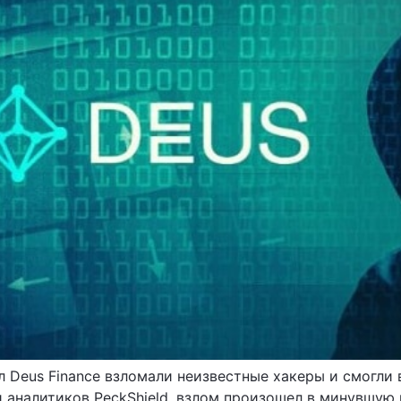
ол Deus Finance взломали неизвестные хакеры и смогли
аналитиков PeckShield, взлом произошел в минувшую