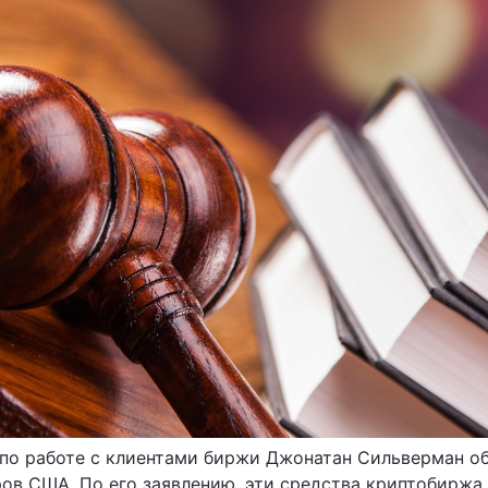
о работе с клиентами биржи Джонатан Сильверман обр
ов США. По его заявлению, эти средства криптобиржа 