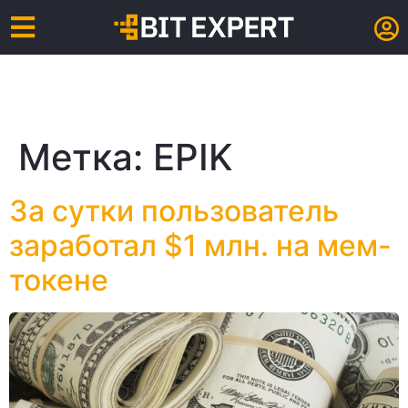
Метка:
EPIK
За сутки пользователь
заработал $1 млн. на мем-
токене