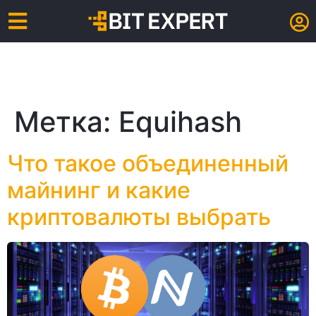
Метка:
Equihash
Что такое объединенный
майнинг и какие
криптовалюты выбрать