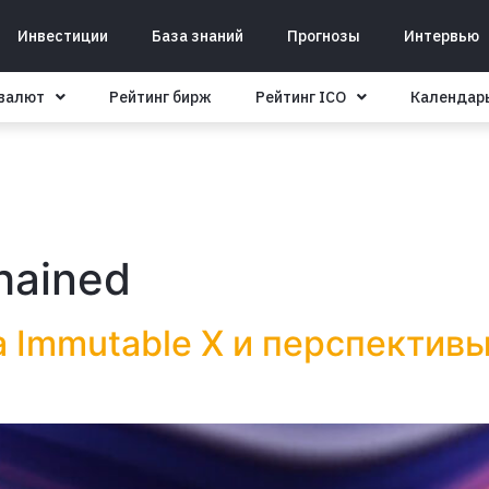
Инвестиции
База знаний
Прогнозы
Интервью
овалют
Рейтинг бирж
Рейтинг ICO
Календар
hained
 Immutable X и перспективы