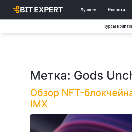
Лучшее
Новости
Курсы крипт
Метка:
Gods Unc
Обзор NFT-блокчейна
IMX