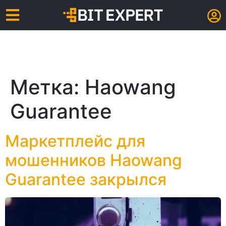
Метка:
Haowang
Guarantee
Маркетплейс для
мошенников Haowang
Guarantee закрылся