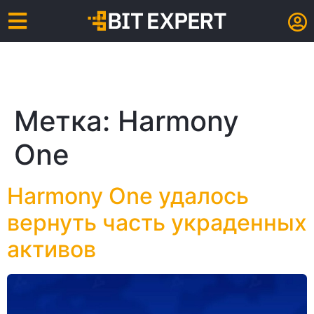
Метка:
Harmony
One
Harmony One удалось
вернуть часть украденных
активов