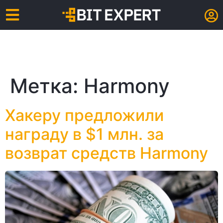
Метка:
Harmony
Хакеру предложили
награду в $1 млн. за
возврат средств Harmony