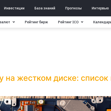
Инвестиции
База знаний
Прогнозы
Интервью
овалют
Рейтинг бирж
Рейтинг ICO
Календар
на жестком диске: список 