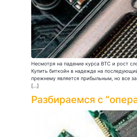
Несмотря на падение курса BTC и рост сл
Купить биткойн в надежде на последующий
прежнему является прибыльным, но все за
[…]
Разбираемся с “опер