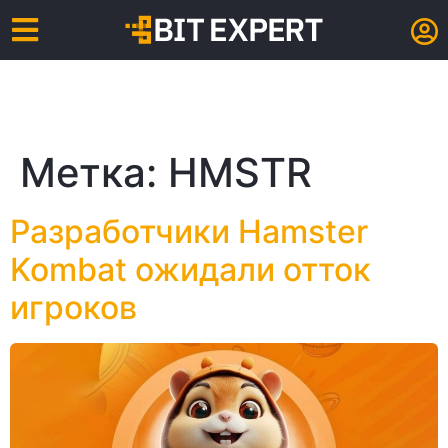
Метка:
HMSTR
Разработчики Hamster
Kombat ожидали отток
игроков