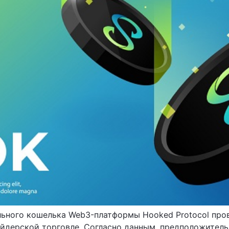
ального кошелька Web3-платформы Hooked Protocol про
айдерской торговле. Согласно данным, предположитель