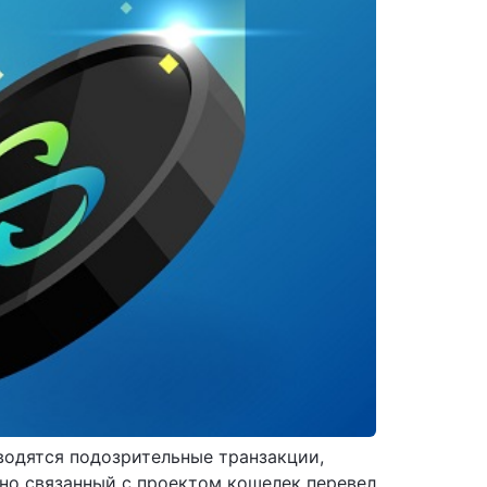
водятся подозрительные транзакции,
но связанный с проектом кошелек перевел