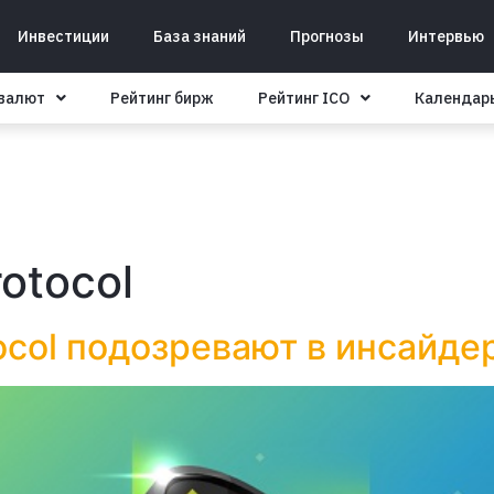
Инвестиции
База знаний
Прогнозы
Интервью
овалют
Рейтинг бирж
Рейтинг ICO
Календар
otocol
ocol подозревают в инсайде