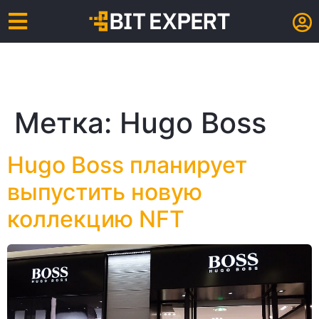
Метка:
Hugo Boss
Hugo Boss планирует
выпустить новую
коллекцию NFT