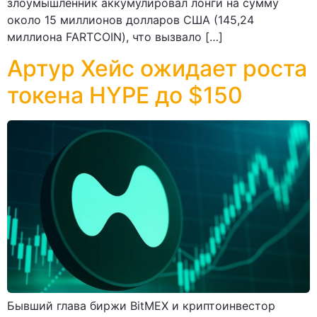
злоумышленник аккумулировал лонги на сумму
около 15 миллионов долларов США (145,24
миллиона FARTCOIN), что вызвало […]
Артур Хейс ожидает роста
токена HYPE до $150
Бывший глава биржи BitMEX и криптоинвестор