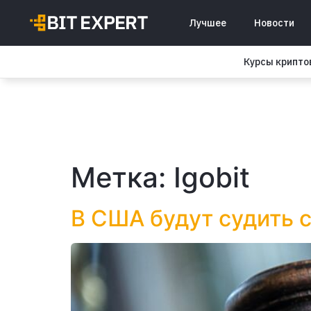
Лучшее
Новости
Курсы крипт
Метка:
Igobit
В США будут судить с