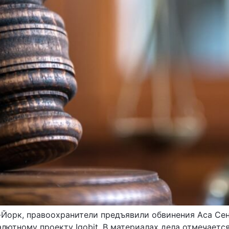
Йорк, правоохранители предъявили обвинения Аса Сен
ютному проекту Igobit. В материалах дела отмечается