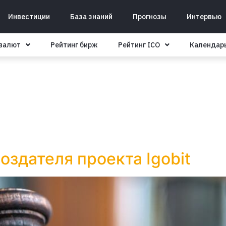
Инвестиции
База знаний
Прогнозы
Интервью
овалют
Рейтинг бирж
Рейтинг ICO
Календар
оздателя проекта Igobit