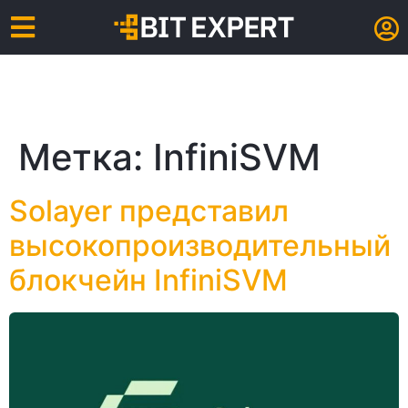
Метка:
InfiniSVM
Solayer представил
высокопроизводительный
блокчейн InfiniSVM