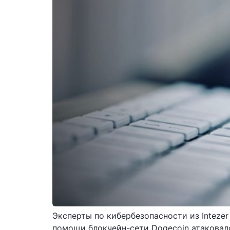
Эксперты по кибербезопасности из Inteze
помощи блокчейн-сети Dogecoin атаковал