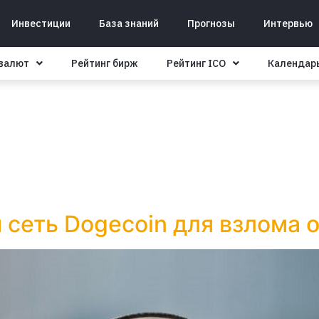
Инвестиции
База знаний
Прогнозы
Интервью
овалют
Рейтинг бирж
Рейтинг ICO
Календар
 сеть Dogecoin для взлома 