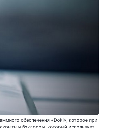
аммного обеспечения «Doki», которое при
я скрытым бэкдором, который использует