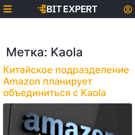
Метка:
Kaola
Китайское подразделение
Amazon планирует
объединиться с Kaola