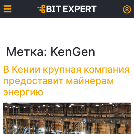
Метка:
KenGen
В Кении крупная компания
предоставит майнерам
энергию