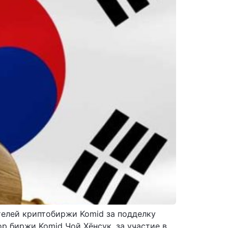
телей криптобиржи Komid за подделку
р биржи Komid Чой Хёнсук, за участие в