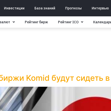
Инвестиции
База знаний
Прогнозы
Интервью
овалют
Рейтинг бирж
Рейтинг ICO
Календар
биржи Komid будут сидеть 