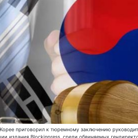
й Корее приговорил к тюремному заключению руководи
и издания Blockinpress, среди обвиняемых гендиректо