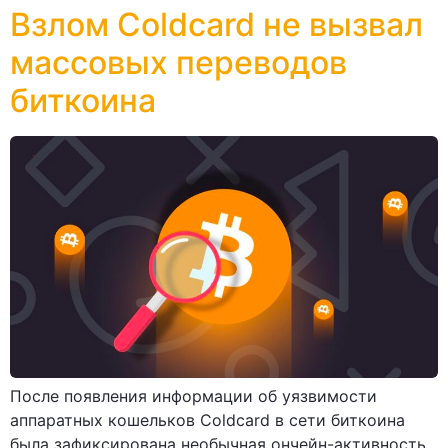
Взлом Coldcard не вызвал
массовых переводов
биткоина
После появления информации об уязвимости
аппаратных кошельков Coldcard в сети биткоина
была зафиксирована необычная ончейн-активность