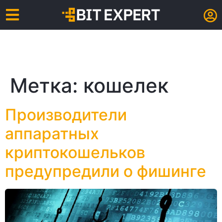
Метка:
кошелек
Производители
аппаратных
криптокошельков
предупредили о фишинге