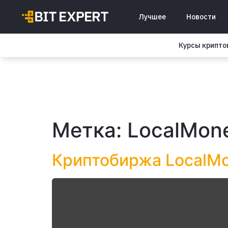
Лучшее
Новости
Курсы крипт
Метка:
LocalMon
Криптобиржа LocalMo