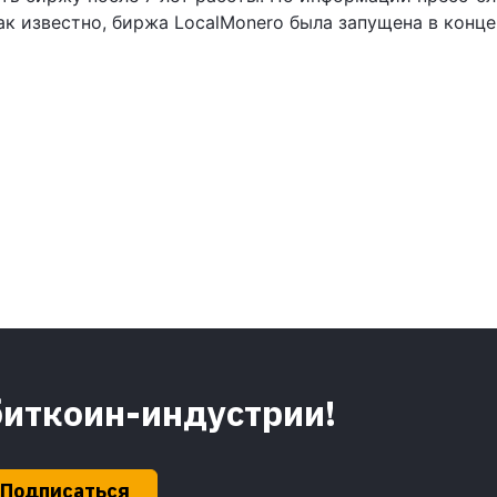
ак известно, биржа LocalMonero была запущена в конце
биткоин-индустрии!
Подписаться