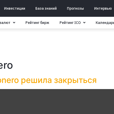
Инвестиции
База знаний
Прогнозы
Интервью
овалют
Рейтинг бирж
Рейтинг ICO
Календар
ero
nero решила закрыться