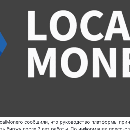
calMonero сообщили, что руководство платформы прин
ть биржу после 7 лет работы. По информации пресс-сл