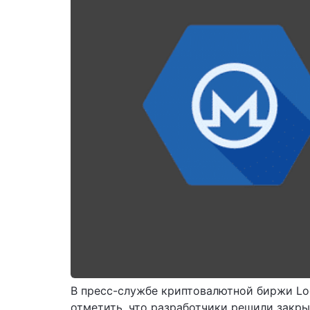
В пресс-службе криптовалютной биржи Lo
отметить, что разработчики решили закры