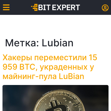
Метка:
Lubian
Хакеры переместили 15
959 BTC, украденных у
майнинг-пула LuBian