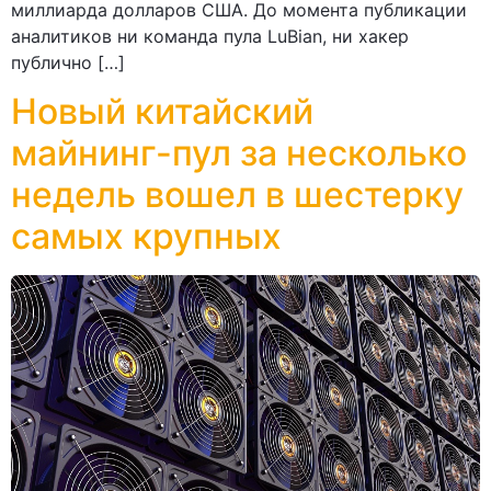
миллиарда долларов США. До момента публикации
аналитиков ни команда пула LuBian, ни хакер
публично […]
Новый китайский
майнинг-пул за несколько
недель вошел в шестерку
самых крупных