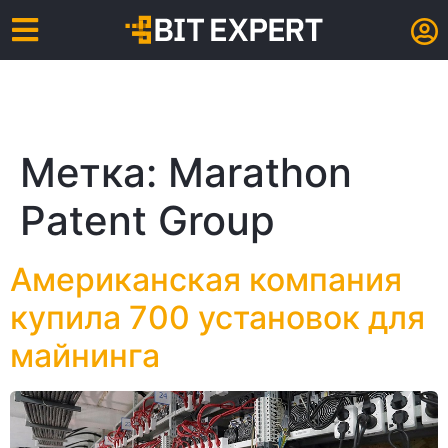
Метка:
Marathon
Patent Group
Американская компания
купила 700 установок для
майнинга