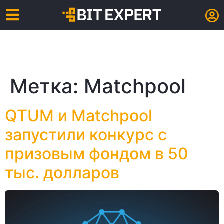
Метка:
Matchpool
QTUM и Matchpool
запустили конкурс с
призовым фондом в 50
тыс. долларов