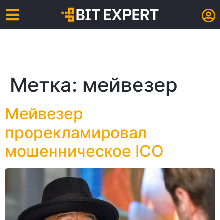
Метка:
мейвезер
Мейвезер
прорекламировал
мошенническое ICO