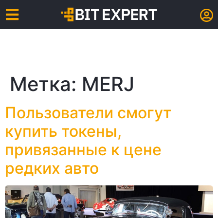
Метка:
MERJ
Пользователи смогут
купить токены,
привязанные к цене
редких авто