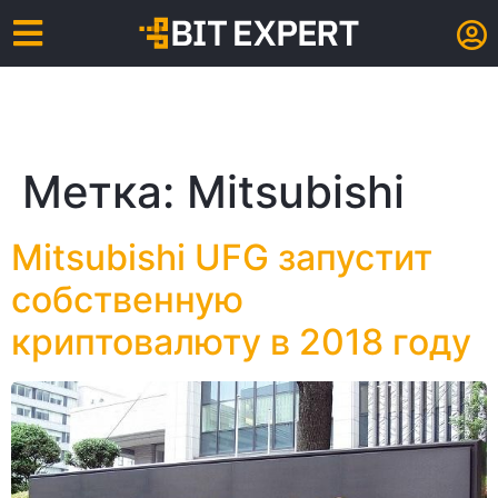
Метка:
Mitsubishi
Mitsubishi UFG запустит
собственную
криптовалюту в 2018 году