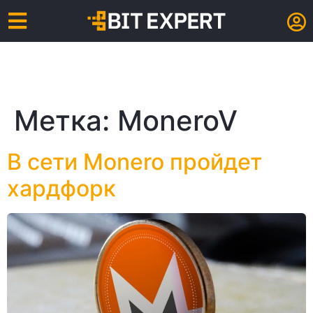
Метка:
MoneroV
В сети Monero пройдет
хардфорк