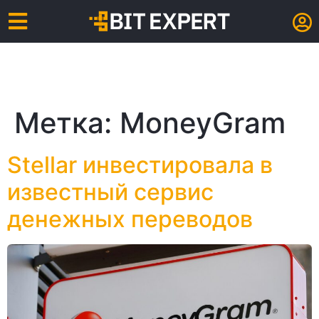
Метка:
MoneyGram
Stellar инвестировала в
известный сервис
денежных переводов