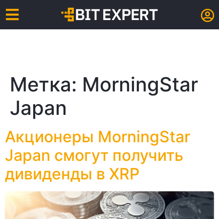
Метка:
MorningStar
Japan
Акционеры MorningStar
Japan смогут получить
дивиденды в XRP