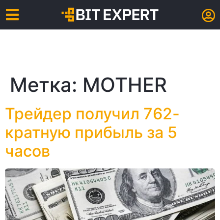
Метка:
MOTHER
Трейдер получил 762-
кратную прибыль за 5
часов