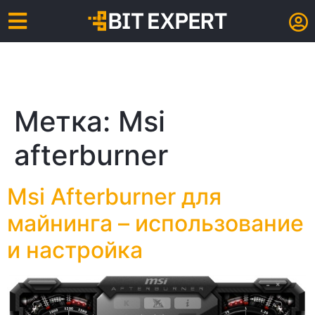
Метка:
Msi
afterburner
Msi Afterburner для
майнинга – использование
и настройка