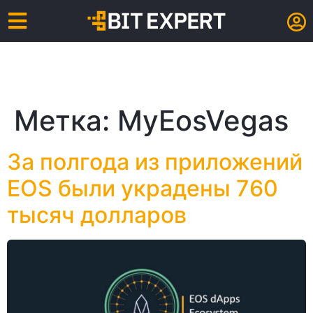
Метка:
MyEosVegas
За полгода из приложений
EOS были украдены 760
тысяч долларов