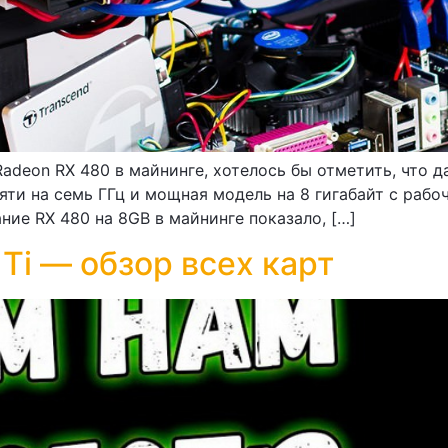
deon RX 480 в майнинге, хотелось бы отметить, что д
мяти на семь ГГц и мощная модель на 8 гигабайт с раб
ние RX 480 на 8GB в майнинге показало, […]
Ti — обзор всех карт