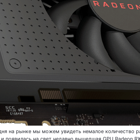
дня на рынке мы можем увидеть немалое количество ра
 и появилась на свет недавно вышедшая GPU Radeon RX