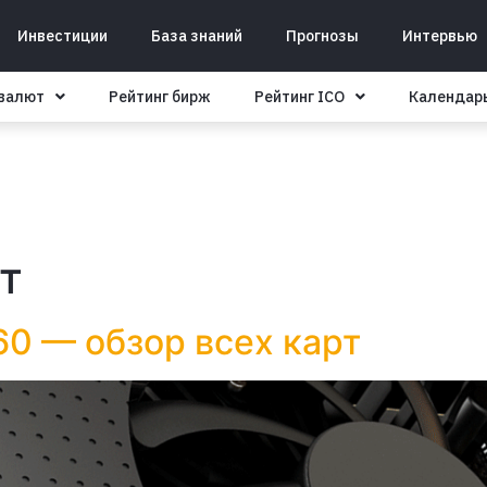
Инвестиции
База знаний
Прогнозы
Интервью
овалют
Рейтинг бирж
Рейтинг ICO
Календар
т
60 — обзор всех карт