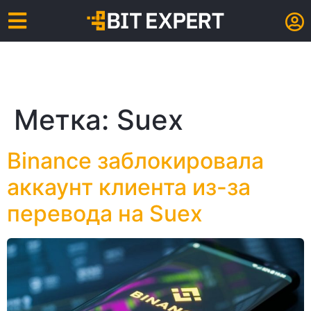
Метка:
Suex
Binance заблокировала
аккаунт клиента из-за
перевода на Suex