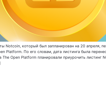
еты Notcoin, который был запланирован на 20 апреля, 
en Platform. По его словам, дата листинга была перен
а The Open Platform планировали приурочить листинг N
]