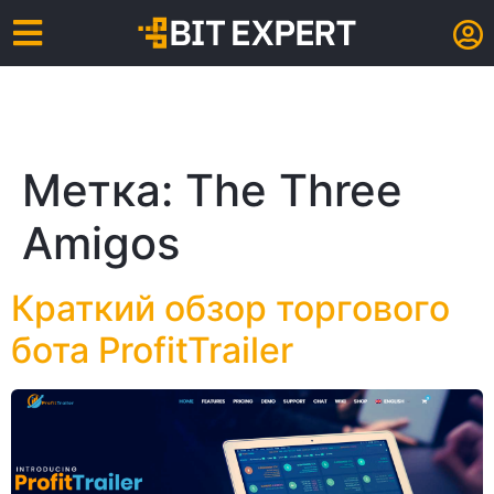
Метка:
The Three
Amigos
Краткий обзор торгового
бота ProfitTrailer