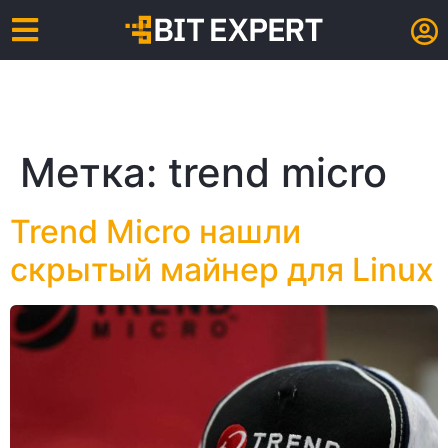
Метка:
trend micro
Trend Micro нашли
скрытый майнер для Linux