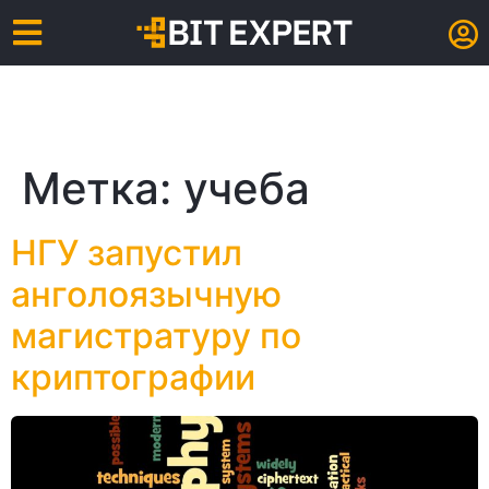
Метка:
учеба
НГУ запустил
анголоязычную
магистратуру по
криптографии