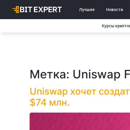
Лучшее
Новости
Курсы крипт
Метка:
Uniswap F
Uniswap хочет созда
$74 млн.