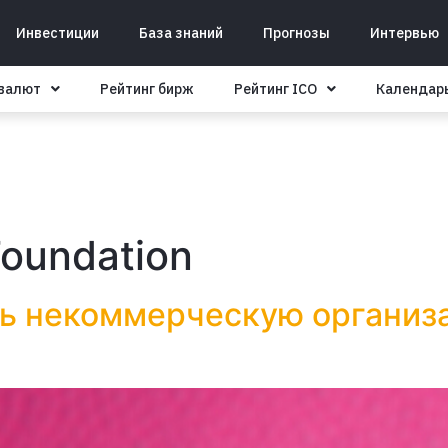
Инвестиции
База знаний
Прогнозы
Интервью
овалют
Рейтинг бирж
Рейтинг ICO
Календар
oundation
ть некоммерческую организа