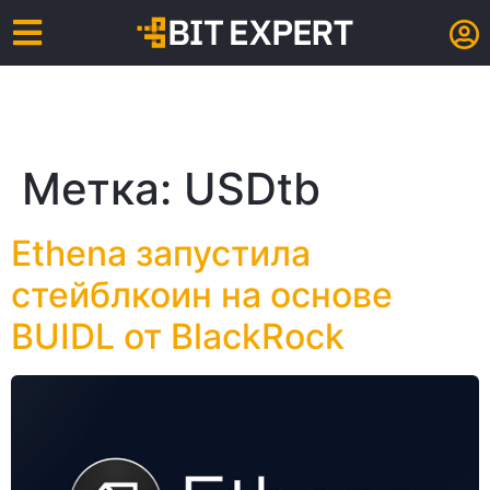
Метка:
USDtb
Ethena запустила
стейблкоин на основе
BUIDL от BlackRock