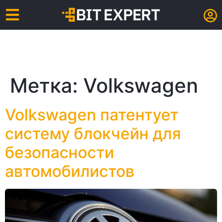
Метка:
Volkswagen
Volkswagen патентует
систему блокчейн для
безопасности
автомобилистов