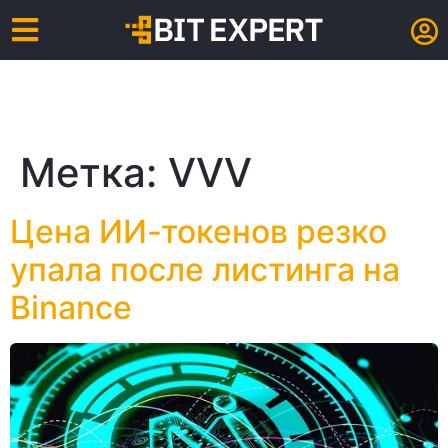
Метка:
VVV
Цена ИИ-токенов резко
упала после листинга на
Binance