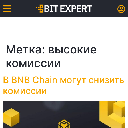
Метка:
высокие
комиссии
В BNB Chain могут снизить
комиссии