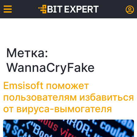
Метка:
WannaCryFake
Emsisoft поможет
пользователям избавиться
от вируса-вымогателя