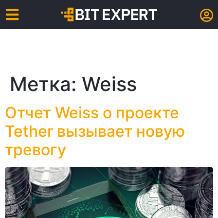
Метка:
Weiss
Отчет Weiss о проекте
Tether вызывает новую
тревогу